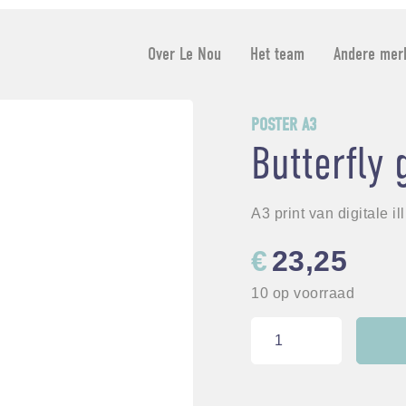
Over Le Nou
Het team
Andere mer
POSTER A3
Butterfly 
A3 print van digitale il
€
23,25
10 op voorraad
Butterfly
girl
twins
Coral
aantal