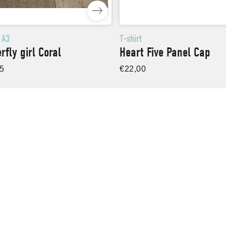
 A3
T-shirt
rfly girl Coral
Heart Five Panel Cap
5
€
22,00
igatie
Disclaimers
page
Privacy verklaring
Le Nou Tattou
Algemene voorwaarden
re merken