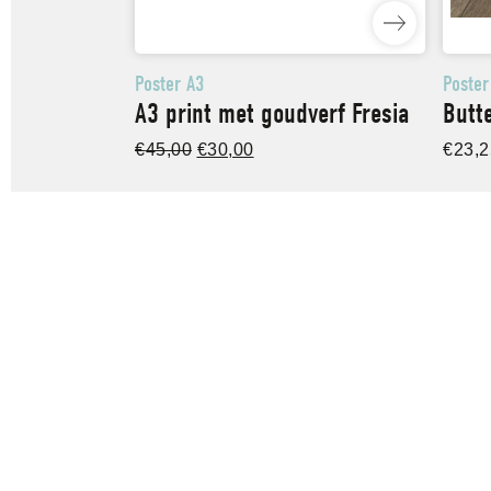
Poster A3
Poster
A3 print met goudverf Fresia
Butte
Oorspronkelijke
Huidige
€
45,00
€
30,00
€
23,2
prijs
prijs
was:
is:
€45,00.
€30,00.
Nav
Home
Plantsoenstraat 5
Over 
1441CW Purmerend
Ande
+31 (0) 299 845 574