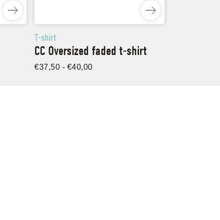
T-shirt
CC Oversized faded t-shirt
Prijsklasse:
€
37,50
-
€
40,00
€37,50
tot
€40,00
Social
Facebook
Instagram
YouTube