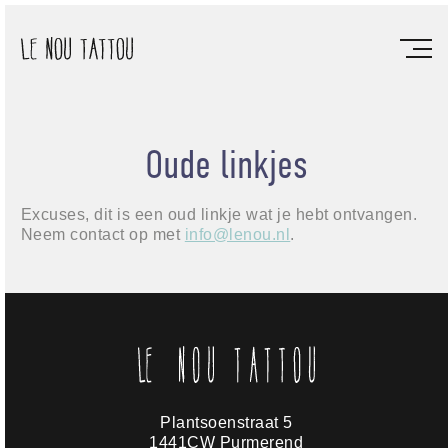
Oude linkjes
Excuses, dit is een oud linkje wat je hebt ontvangen.
Neem contact op met
info@lenou.nl
.
Plantsoenstraat 5
1441CW Purmerend